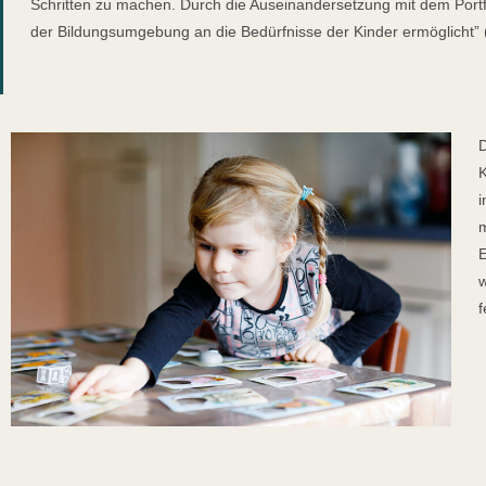
Schritten zu machen. Durch die Auseinandersetzung mit dem Portf
der Bildungsumgebung an die Bedürfnisse der Kinder ermöglicht” (L
D
K
i
m
E
w
f